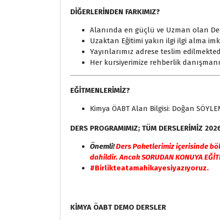
DİĞERLERİNDEN FARKIMIZ?
Alanında en güçlü ve Uzman olan Den
Uzaktan Eğitimi yakın ilgi ilgi alma im
Yayınlarımız adrese teslim edilmektedi
Her kursiyerimize rehberlik danışman
EĞİTMENLERİMİZ?
Kimya ÖABT Alan Bilgisi: Doğan SÖYL
DERS PROGRAMIMIZ; TÜM DERSLERİMİZ 2026
Önemli!
Ders Paketlerimiz içerisinde bö
dahildir. Ancak SORUDAN KONUYA EĞİTİM
#Birlikteatamahikayesiyazıyoruz.
KİMYA ÖABT DEMO DERSLER