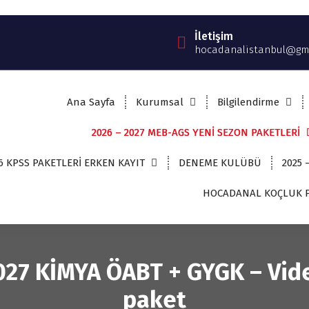
İletişim
hocadanalistanbul@gm
Ana Sayfa
Kurumsal
Bilgilendirme
2026 – 2027 MEB-AGS YENİ SEZON PAKETLERİ
6 KPSS PAKETLERİ ERKEN KAYIT
DENEME KULÜBÜ
2025 
HOCADANAL KOÇLUK P
027 KİMYA ÖABT + GYGK – Vid
paket