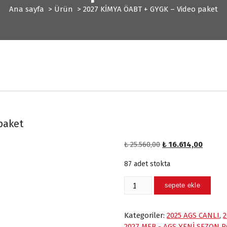
Ana sayfa
>
Ürün
>
2027 KİMYA ÖABT + GYGK – Video paket
paket
O
Ş
₺
25.560,00
₺
16.614,00
r
u
87 adet stokta
i
a
j
n
2027
sepete ekle
i
d
KİMYA
n
a
ÖABT
a
k
+
Kategoriler:
2025 AGS CANLI
,
2
l
i
GYGK
2027 MEB - AGS YENİ SEZON 