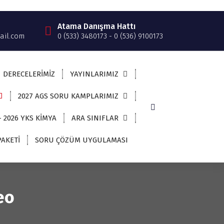
Atama Danışma Hattı
ail.com
0 (533) 3480173 - 0 (536) 9100173
DERECELERİMİZ
YAYINLARIMIZ
2027 AGS SORU KAMPLARIMIZ
– 2026 YKS KİMYA
ARA SINIFLAR
AKETİ
SORU ÇÖZÜM UYGULAMASI
eo