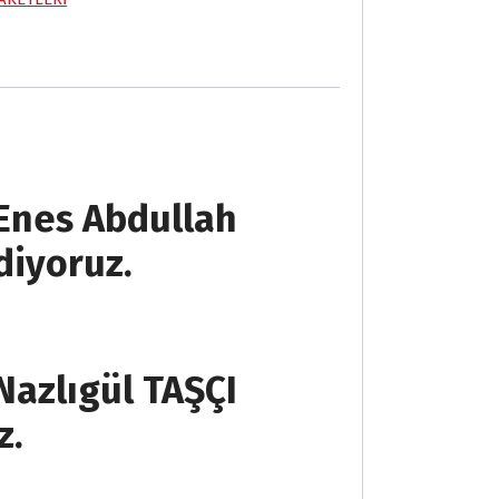
Enes Abdullah
iyoruz.
Nazlıgül TAŞÇI
z.