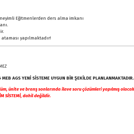
eyimli Eğitmenlerden ders alma imkanı
kanı.
r.
ı ataması yapılmaktadır!
EMEZ
 MEB AGS YENİ SİSTEME UYGUN BİR ŞEKİLDE PLANLANMAKTADIR.
lüm, ünite ve branş sonlarında ilave soru çözümleri yapılmış olacak
 SİSTEMİ, dahil değildir.