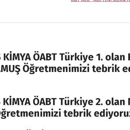
f
f
-
i
i
Video
y
y
paket
a
a
adet
t
t
:
:
₺
₺
 KİMYA ÖABT Türkiye 1. olan 
2
1
5
6
MUŞ Öğretmenimizi tebrik ed
.
.
5
6
6
1
0
4
,
,
KİMYA ÖABT Türkiye 2. olan 
0
0
0
0
ğretmenimizi tebrik ediyoru
.
.