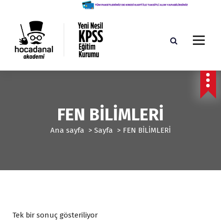
İ
ç
e
r
i
ğ
Yeni Nesil KPSS Eğitim Kurumu
e
g
e
ç
FEN BİLİMLERİ
Ana sayfa
>
Sayfa
>
FEN BİLİMLERİ
Tek bir sonuç gösteriliyor