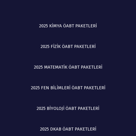
:
:
:
:
d
₺
₺
₺
₺
ı
1
5
7
4
4
.
.
.
2025 KİMYA ÖABT PAKETLERİ
.
0
5
5
9
0
0
0
8
0
0
0
2025 FİZİK ÖABT PAKETLERİ
0
,
,
,
,
0
0
0
0
0
0
0
0
.
.
.
2025 MATEMATİK ÖABT PAKETLERİ
.
2025 FEN BİLİMLERİ ÖABT PAKETLERİ
2025 BİYOLOJİ ÖABT PAKETLERİ
2025 DKAB ÖABT PAKETLERİ