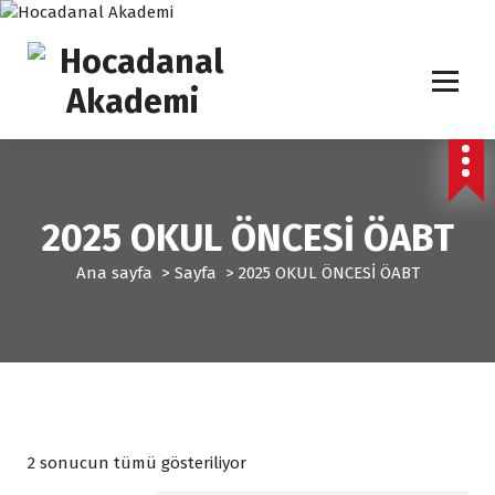
İ
ç
e
r
i
ğ
Yeni Nesil KPSS Eğitim Kurumu
e
g
e
2025 OKUL ÖNCESİ ÖABT
ç
Ana sayfa
>
Sayfa
>
2025 OKUL ÖNCESİ ÖABT
P
2 sonucun tümü gösteriliyor
o