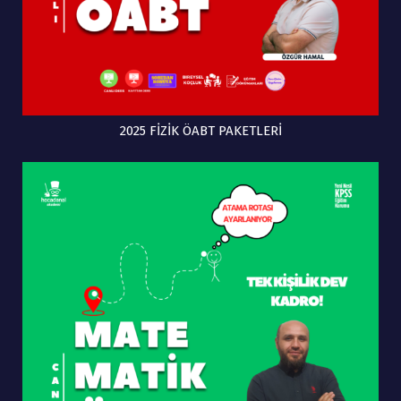
2025 FİZİK ÖABT PAKETLERİ