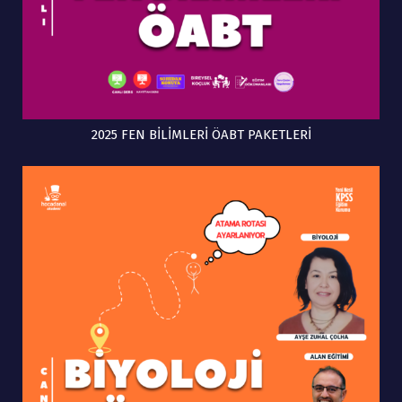
2025 FEN BİLİMLERİ ÖABT PAKETLERİ