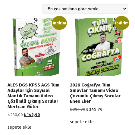
o
p
ü
l
İndirim
İndirim
e
r
l
i
ğ
e
g
ö
r
ALES DGS KPSS AGS Tüm
2026 Coğrafya Tüm
e
Adaylar İçin Sayısal
Sınavlar Tamamı Video
s
Mantık Tamamı Video
Çözümlü Çıkmış Sorular
Çözümlü Çıkmış Sorular
Enes Eker
ı
Mertcan Güler
r
O
Ş
₺
384,00
₺
245,76
O
Ş
₺
230,00
₺
149,90
r
u
a
r
u
i
a
sepete ekle
l
i
a
j
n
sepete ekle
a
j
n
i
d