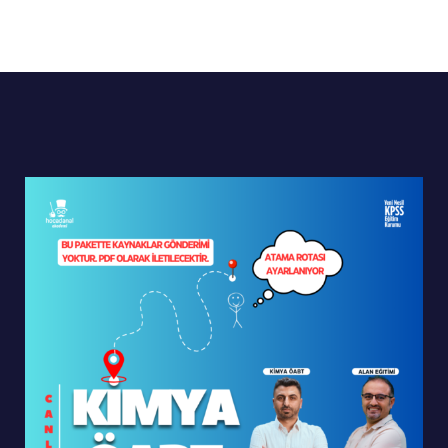
0
9
1
9
,
,
4
6
0
0
9
,
0
0
,
8
.
.
0
5
0
.
.