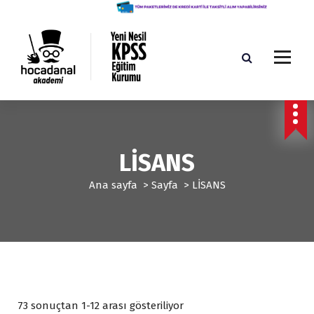
İ
ç
e
r
i
ğ
Yeni Nesil KPSS Eğitim Kurumu
e
g
e
ç
LİSANS
Ana sayfa
>
Sayfa
>
LİSANS
P
73 sonuçtan 1-12 arası gösteriliyor