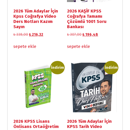
2026 Tüm Adaylar İçin
2026 KAŞİF KPSS
Kpss Coğrafya Video
Coğrafya Tamamı
Ders Notları Kazım
Çözümlü 1001 Soru
Sayın
Bankası
O
Ş
O
Ş
₺
338,00
₺
216,32
₺
307,00
₺
196,48
r
u
r
u
i
a
i
a
sepete ekle
sepete ekle
j
n
j
n
i
d
i
d
n
a
n
a
a
k
a
k
İndirim
İndirim
l
i
l
i
f
f
f
f
i
i
i
i
y
y
y
y
a
a
a
a
t
t
t
t
:
:
:
:
₺
₺
₺
₺
2026 KPSS Lisans
2026 Tüm Adaylar İçin
3
2
3
1
Önlisans Ortaöğretim
KPSS Tarih Video
3
1
0
9