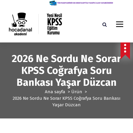
İ
ç
e
r
i
ğ
Yeni Nesil KPSS Eğitim Kurumu
e
g
2026 Ne Sordu Ne Sorar
e
ç
KPSS Coğrafya Soru
Bankası Yaşar Düzcan
Ana sayfa
>
Ürün
>
2026 Ne Sordu Ne Sorar KPSS Coğrafya Soru Bankası
Yaşar Düzcan