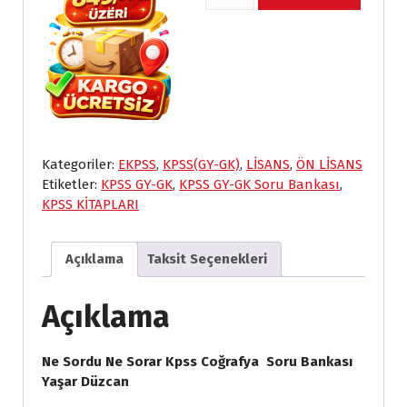
Ne
y
y
Sordu
a
a
Ne
t
t
Sorar
:
:
KPSS
₺
₺
Coğrafya
Soru
3
2
Bankası
3
1
Kategoriler:
EKPSS
,
KPSS(GY-GK)
,
LİSANS
,
ÖN LİSANS
Yaşar
8
6
Etiketler:
KPSS GY-GK
,
KPSS GY-GK Soru Bankası
,
Düzcan
,
,
KPSS KİTAPLARI
adet
0
3
0
2
.
.
Açıklama
Taksit Seçenekleri
Açıklama
Ne Sordu Ne Sorar Kpss Coğrafya Soru Bankası
Yaşar Düzcan