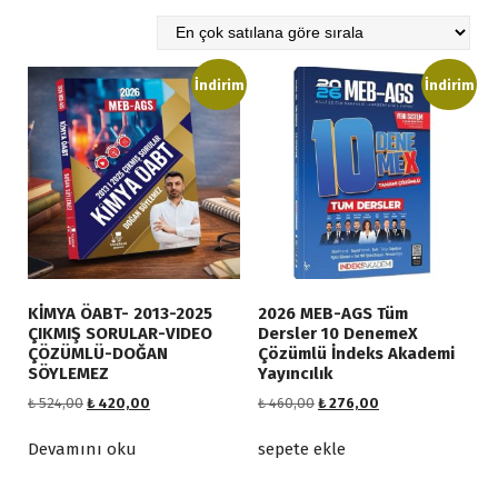
o
p
ü
l
İndirim
İndirim
e
r
l
i
ğ
e
g
ö
r
KİMYA ÖABT- 2013-2025
2026 MEB-AGS Tüm
e
ÇIKMIŞ SORULAR-VIDEO
Dersler 10 DenemeX
s
ÇÖZÜMLÜ-DOĞAN
Çözümlü İndeks Akademi
SÖYLEMEZ
Yayıncılık
ı
r
O
Ş
O
Ş
₺
524,00
₺
420,00
₺
460,00
₺
276,00
r
u
r
u
a
i
a
i
a
Devamını oku
sepete ekle
l
j
n
j
n
a
i
d
i
d