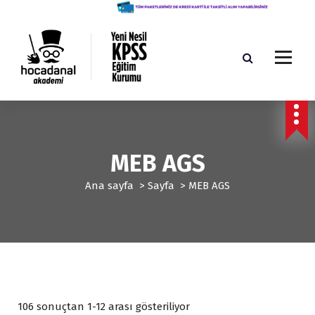
İ
ç
e
r
i
ğ
Yeni Nesil KPSS Eğitim Kurumu
e
g
e
ç
MEB AGS
Ana sayfa
>
Sayfa
>
MEB AGS
P
106 sonuçtan 1-12 arası gösteriliyor