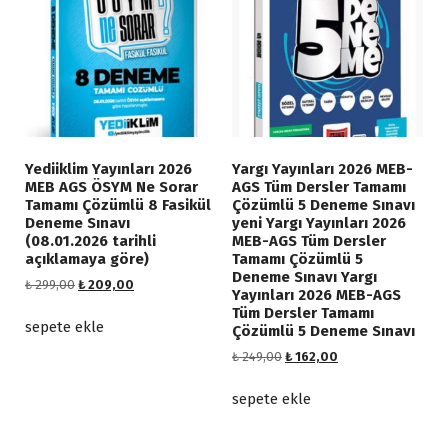
i
i
i
i
y
y
y
y
a
a
a
a
t
t
t
t
:
:
:
:
₺
₺
₺
₺
3
2
1
1
7
4
Yediiklim Yayınları 2026
Yargı Yayınları 2026 MEB-
8
3
5
9
MEB AGS ÖSYM Ne Sorar
AGS Tüm Dersler Tamamı
9
9
,
,
Tamamı Çözümlü 8 Fasikül
Çözümlü 5 Deneme Sınavı
,
,
0
0
Deneme Sınavı
yeni Yargı Yayınları 2026
0
0
0
0
(08.01.2026 tarihli
MEB-AGS Tüm Dersler
0
0
.
.
açıklamaya göre)
Tamamı Çözümlü 5
.
.
Deneme Sınavı Yargı
O
Ş
₺
299,00
₺
209,00
Yayınları 2026 MEB-AGS
r
u
Tüm Dersler Tamamı
i
a
sepete ekle
Çözümlü 5 Deneme Sınavı
j
n
O
Ş
₺
249,00
₺
162,00
i
d
r
u
n
a
i
a
sepete ekle
a
k
j
n
l
i
i
d
f
f