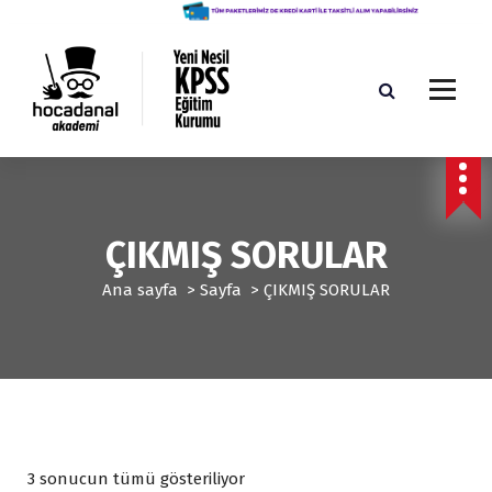
İ
ç
e
r
i
ğ
Yeni Nesil KPSS Eğitim Kurumu
e
g
e
ç
ÇIKMIŞ SORULAR
Ana sayfa
>
Sayfa
>
ÇIKMIŞ SORULAR
P
3 sonucun tümü gösteriliyor