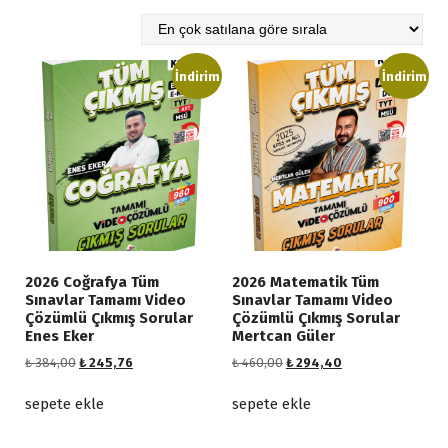
o
p
ü
l
İndirim
İndirim
e
r
l
i
ğ
e
g
ö
r
2026 Coğrafya Tüm
2026 Matematik Tüm
e
Sınavlar Tamamı Video
Sınavlar Tamamı Video
s
Çözümlü Çıkmış Sorular
Çözümlü Çıkmış Sorular
Enes Eker
Mertcan Güler
ı
r
O
Ş
O
Ş
₺
384,00
₺
245,76
₺
460,00
₺
294,40
r
u
r
u
a
i
a
i
a
sepete ekle
sepete ekle
l
j
n
j
n
a
i
d
i
d