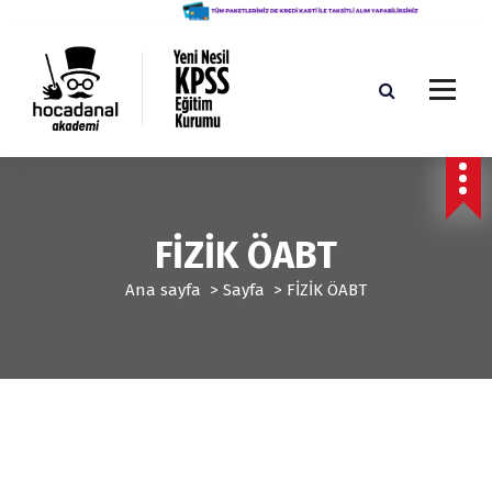
İ
ç
e
r
i
ğ
Yeni Nesil KPSS Eğitim Kurumu
e
g
e
ç
FİZİK ÖABT
Ana sayfa
>
Sayfa
>
FİZİK ÖABT