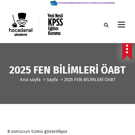
İ
ç
e
r
i
ğ
Yeni Nesil KPSS Eğitim Kurumu
e
g
e
ç
2025 FEN BİLİMLERİ ÖABT
Ana sayfa
>
Sayfa
>
2025 FEN BİLİMLERİ ÖABT
P
8 sonucun tümü gösteriliyor