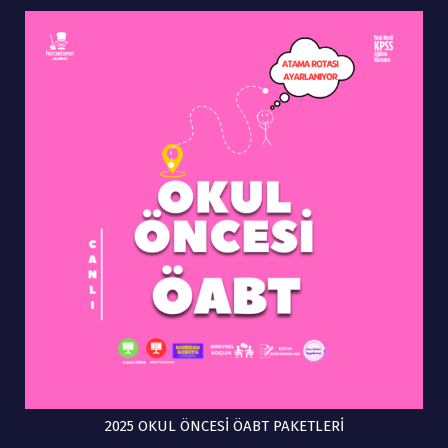
2025 OKUL ÖNCESİ ÖABT PAKETLERİ