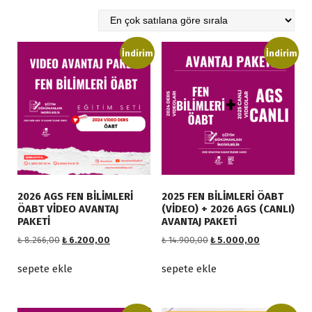
o
p
ü
l
İndirim
İndirim
e
r
l
i
ğ
e
g
ö
r
2026 AGS FEN BİLİMLERİ
2025 FEN BİLİMLERİ ÖABT
e
ÖABT VİDEO AVANTAJ
(VİDEO) + 2026 AGS (CANLI)
s
PAKETİ
AVANTAJ PAKETİ
ı
O
Ş
O
Ş
₺
8.266,00
₺
6.200,00
₺
14.900,00
₺
5.000,00
r
r
u
r
u
a
i
a
i
a
sepete ekle
sepete ekle
j
n
j
n
l
i
d
i
d
a
n
a
n
a