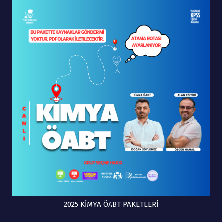
1
5
1
5
4
.
4
.
.
0
.
0
9
0
9
0
0
0
0
0
0
,
0
,
,
0
,
0
0
0
0
0
0
.
0
.
.
.
2025 KİMYA ÖABT PAKETLERİ