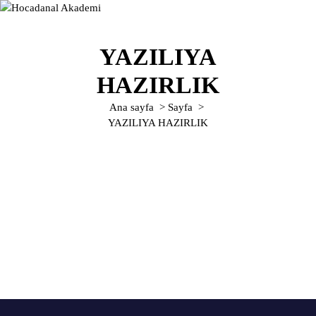
İ
ç
e
YAZILIYA
r
i
HAZIRLIK
ğ
e
Ana sayfa
>
Sayfa
>
g
YAZILIYA HAZIRLIK
e
ç