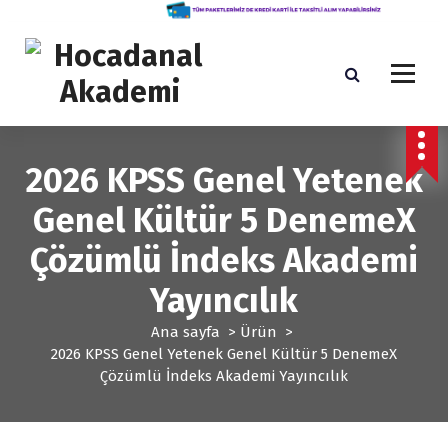
İ
ç
e
r
i
ğ
Yeni Nesil KPSS Eğitim Kurumu
e
g
2026 KPSS Genel Yetenek
e
ç
Genel Kültür 5 DenemeX
Çözümlü İndeks Akademi
Yayıncılık
Ana sayfa
>
Ürün
>
2026 KPSS Genel Yetenek Genel Kültür 5 DenemeX
Çözümlü İndeks Akademi Yayıncılık