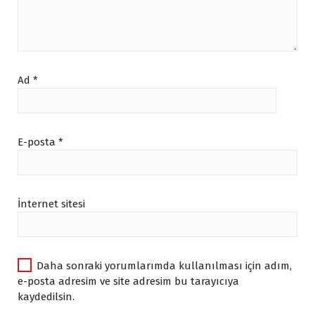
0
3
0
7
0
2
0
6
.
.
.
.
Ad
*
E-posta
*
İnternet sitesi
Daha sonraki yorumlarımda kullanılması için adım,
e-posta adresim ve site adresim bu tarayıcıya
kaydedilsin.