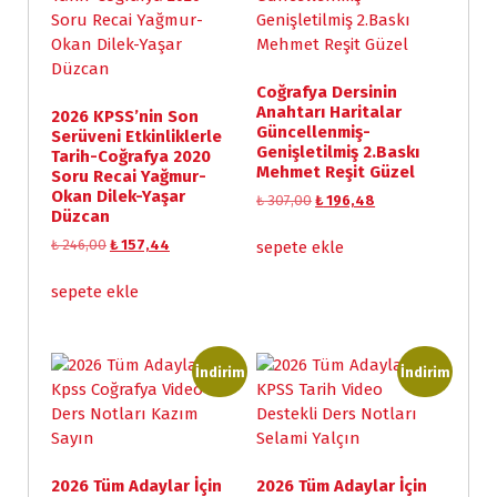
Coğrafya Dersinin
Anahtarı Haritalar
2026 KPSS’nin Son
Güncellenmiş-
Serüveni Etkinliklerle
Genişletilmiş 2.Baskı
Tarih-Coğrafya 2020
Mehmet Reşit Güzel
Soru Recai Yağmur-
Okan Dilek-Yaşar
O
Ş
₺
307,00
₺
196,48
Düzcan
r
u
i
a
O
Ş
₺
246,00
₺
157,44
sepete ekle
j
n
r
u
i
d
i
a
sepete ekle
n
a
j
n
a
k
i
d
l
i
n
a
f
f
a
k
İndirim
İndirim
i
i
l
i
y
y
f
f
a
a
i
i
t
t
y
y
:
:
a
a
2026 Tüm Adaylar İçin
2026 Tüm Adaylar İçin
₺
₺
t
t