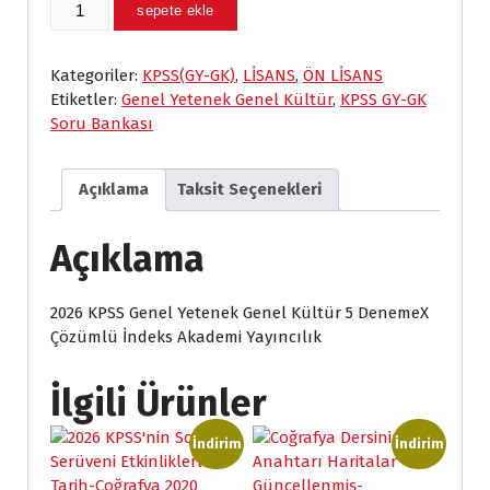
2026
sepete ekle
:
:
KPSS
₺
₺
Genel
Yetenek
Kategoriler:
KPSS(GY-GK)
,
LİSANS
,
ÖN LİSANS
2
1
Genel
Etiketler:
Genel Yetenek Genel Kültür
,
KPSS GY-GK
2
3
Kültür
Soru Bankası
8
5
5
,
,
DenemeX
Açıklama
Taksit Seçenekleri
0
0
Çözümlü
0
0
İndeks
.
.
Akademi
Açıklama
Yayıncılık
adet
2026 KPSS Genel Yetenek Genel Kültür 5 DenemeX
Çözümlü İndeks Akademi Yayıncılık
İlgili Ürünler
İndirim
İndirim