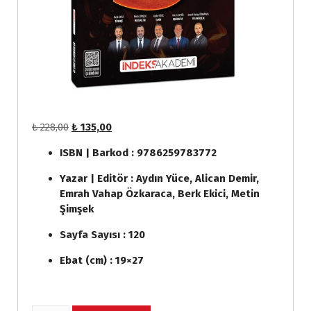
O
Ş
₺
228,00
₺
135,00
r
u
ISBN | Barkod : 9786259783772
i
a
j
n
Yazar | Editör : Aydın Yüce, Alican Demir,
i
d
Emrah Vahap Özkaraca, Berk Ekici, Metin
n
a
Şimşek
a
k
l
i
Sayfa Sayısı : 120
f
f
Ebat (cm) : 19×27
i
i
y
y
a
a
t
t