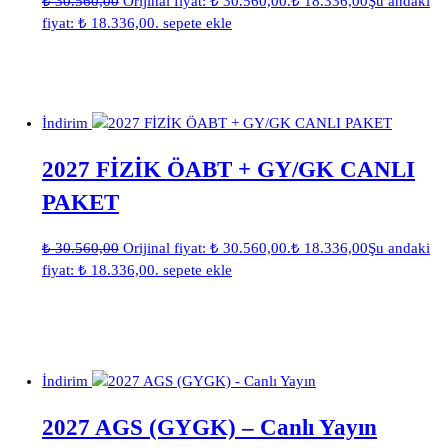
₺
30.560,00
Orijinal fiyat: ₺ 30.560,00.
₺
18.336,00
Şu andaki
fiyat: ₺ 18.336,00.
sepete ekle
İndirim
2027 FİZİK ÖABT + GY/GK CANLI
PAKET
₺
30.560,00
Orijinal fiyat: ₺ 30.560,00.
₺
18.336,00
Şu andaki
fiyat: ₺ 18.336,00.
sepete ekle
İndirim
2027 AGS (GYGK) – Canlı Yayın