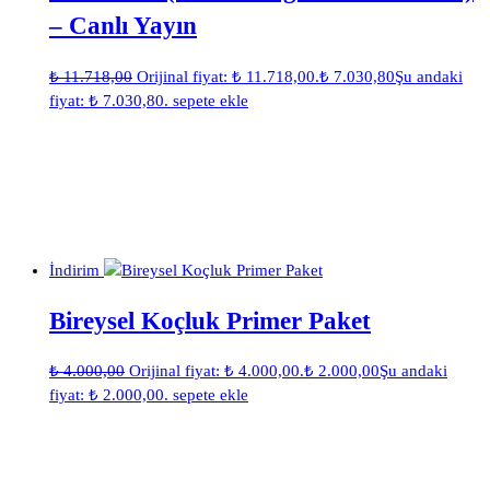
– Canlı Yayın
₺
11.718,00
Orijinal fiyat: ₺ 11.718,00.
₺
7.030,80
Şu andaki
fiyat: ₺ 7.030,80.
sepete ekle
İndirim
Bireysel Koçluk Primer Paket
₺
4.000,00
Orijinal fiyat: ₺ 4.000,00.
₺
2.000,00
Şu andaki
fiyat: ₺ 2.000,00.
sepete ekle