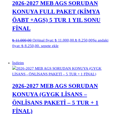
2026-2027 MEB AGS SORUDAN
KONUYA FULL PAKET (KİMYA
ÖABT +AGS) 5 TUR 1 YIL SONU
FİNAL
₺
11.000,00
Orijinal fiyat: ₺ 11.000,00.
₺
8.250,00
Şu andaki
fiyat: ₺ 8.250,00.
sepete ekle
İndirim
2026-2027 MEB AGS SORUDAN
KONUYA (GYGK LİSANS –
ÖNLİSANS PAKETİ – 5 TUR + 1
FİNAL)