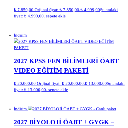
₺
7.850,00
Orijinal fiyat: ₺ 7.850,00.
₺
4.999,00
Şu andaki
fiyat: ₺ 4.999,00.
sepete ekle
İndirim
2027 KPSS FEN BİLİMLERİ ÖABT
VIDEO EĞİTİM PAKETİ
₺
20.000,00
Orijinal fiyat: ₺ 20.000,00.
₺
13.000,00
Şu andaki
fiyat: ₺ 13.000,00.
sepete ekle
İndirim
2027 BİYOLOJİ ÖABT + GYGK –