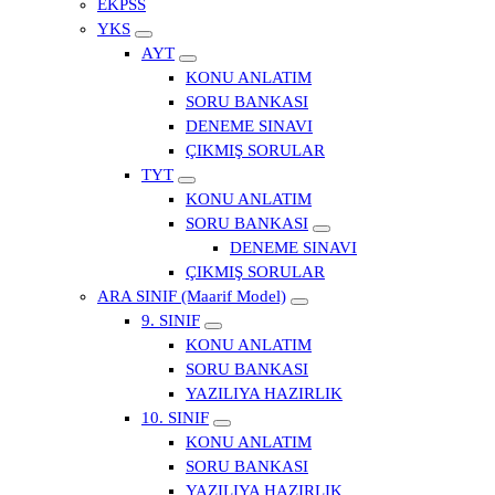
EKPSS
YKS
AYT
KONU ANLATIM
SORU BANKASI
DENEME SINAVI
ÇIKMIŞ SORULAR
TYT
KONU ANLATIM
SORU BANKASI
DENEME SINAVI
ÇIKMIŞ SORULAR
ARA SINIF (Maarif Model)
9. SINIF
KONU ANLATIM
SORU BANKASI
YAZILIYA HAZIRLIK
10. SINIF
KONU ANLATIM
SORU BANKASI
YAZILIYA HAZIRLIK