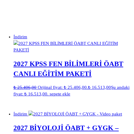
İndirim
2027 KPSS FEN BİLİMLERİ ÖABT
CANLI EĞİTİM PAKETİ
₺
25.406,00
Orijinal fiyat: ₺ 25.406,00.
₺
16.513,00
Şu andaki
fiyat: ₺ 16.513,00.
sepete ekle
İndirim
2027 BİYOLOJİ ÖABT + GYGK –