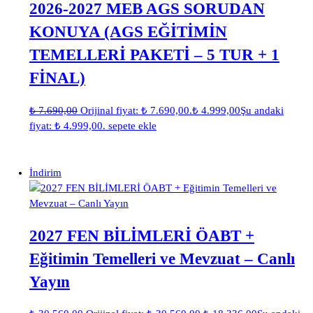
2026-2027 MEB AGS SORUDAN
KONUYA (AGS EĞİTİMİN
TEMELLERİ PAKETİ – 5 TUR + 1
FİNAL)
₺
7.690,00
Orijinal fiyat: ₺ 7.690,00.
₺
4.999,00
Şu andaki
fiyat: ₺ 4.999,00.
sepete ekle
İndirim
2027 FEN BİLİMLERİ ÖABT +
Eğitimin Temelleri ve Mevzuat – Canlı
Yayın