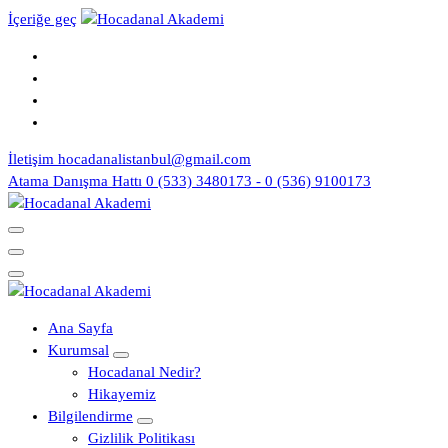
İçeriğe geç
İletişim
hocadanalistanbul@gmail.com
Atama Danışma Hattı
0 (533) 3480173 - 0 (536) 9100173
Yeni Nesil KPSS Eğitim Kurumu
Yeni Nesil KPSS Eğitim Kurumu
Ana Sayfa
Kurumsal
Hocadanal Nedir?
Hikayemiz
Bilgilendirme
Gizlilik Politikası