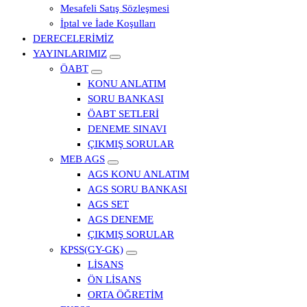
Mesafeli Satış Sözleşmesi
İptal ve İade Koşulları
DERECELERİMİZ
YAYINLARIMIZ
ÖABT
KONU ANLATIM
SORU BANKASI
ÖABT SETLERİ
DENEME SINAVI
ÇIKMIŞ SORULAR
MEB AGS
AGS KONU ANLATIM
AGS SORU BANKASI
AGS SET
AGS DENEME
ÇIKMIŞ SORULAR
KPSS(GY-GK)
LİSANS
ÖN LİSANS
ORTA ÖĞRETİM