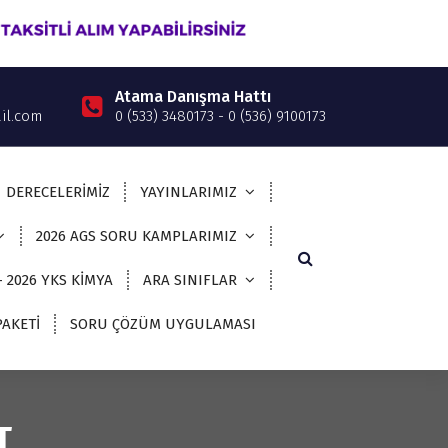
Atama Danışma Hattı
il.com
0 (533) 3480173 - 0 (536) 9100173
DERECELERİMİZ
YAYINLARIMIZ
2026 AGS SORU KAMPLARIMIZ
– 2026 YKS KİMYA
ARA SINIFLAR
AKETİ
SORU ÇÖZÜM UYGULAMASI
T