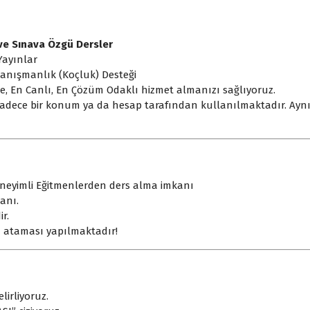
ve Sınava Özgü Dersler
Yayınlar
 Danışmanlık (Koçluk) Desteği
e, En Canlı, En Çözüm Odaklı hizmet almanızı sağlıyoruz.
 sadece bir konum ya da hesap tarafından kullanılmaktadır. Aynı
eyimli Eğitmenlerden ders alma imkanı
kanı.
r.
ı ataması yapılmaktadır!
irliyoruz.