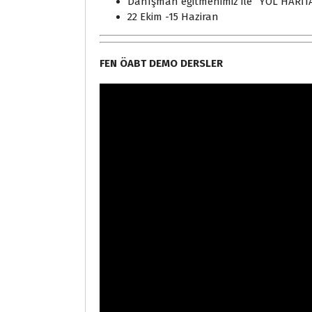
Danışman eğitmenimiz ile ”YOL HARİTAS
22 Ekim -15 Haziran
FEN ÖABT DEMO DERSLER