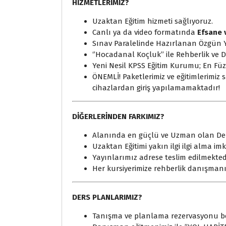
HİZMETLERİMİZ?
Uzaktan Eğitim hizmeti sağlıyoruz.
Canlı ya da video formatında
Efsane 
Sınav Paralelinde Hazırlanan Özgün 
‘’Hocadanal Koçluk’’ ile Rehberlik ve
Yeni Nesil KPSS Eğitim Kurumu; En Füz
ÖNEMLİ! Paketlerimiz ve eğitimlerimiz
cihazlardan giriş yapılamamaktadır!
DİĞERLERİNDEN FARKIMIZ?
Alanında en güçlü ve Uzman olan Den
Uzaktan Eğitimi yakın ilgi ilgi alma im
Yayınlarımız adrese teslim edilmektedi
Her kursiyerimize rehberlik danışman
DERS PLANLARIMIZ?
Tanışma ve planlama rezervasyonu bel