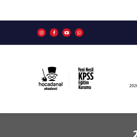
İ
ç
e
r
i
ğ
e
g
e
ç
202
Yeni Nesil KPSS Eğitim Kurumu