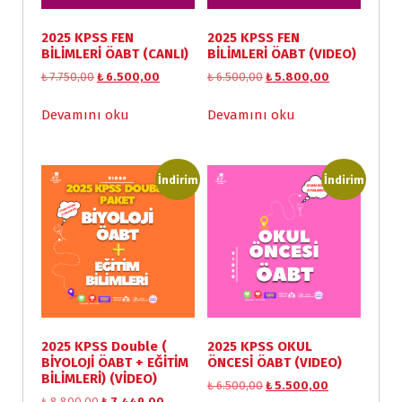
2025 KPSS FEN
2025 KPSS FEN
BİLİMLERİ ÖABT (CANLI)
BİLİMLERİ ÖABT (VIDEO)
O
Ş
O
Ş
₺
7.750,00
₺
6.500,00
₺
6.500,00
₺
5.800,00
r
u
r
u
i
a
i
a
Devamını oku
Devamını oku
j
n
j
n
i
d
i
d
n
a
n
a
a
k
a
k
İndirim
İndirim
l
i
l
i
f
f
f
f
i
i
i
i
y
y
y
y
a
a
a
a
t
t
t
t
:
:
:
:
₺
₺
₺
₺
2025 KPSS Double (
2025 KPSS OKUL
7
6
6
5
BİYOLOJİ ÖABT + EĞİTİM
ÖNCESİ ÖABT (VIDEO)
.
.
.
.
BİLİMLERİ) (VİDEO)
7
5
5
8
O
Ş
₺
6.500,00
₺
5.500,00
5
0
0
0
O
Ş
₺
8.800,00
₺
7.449,00
r
u