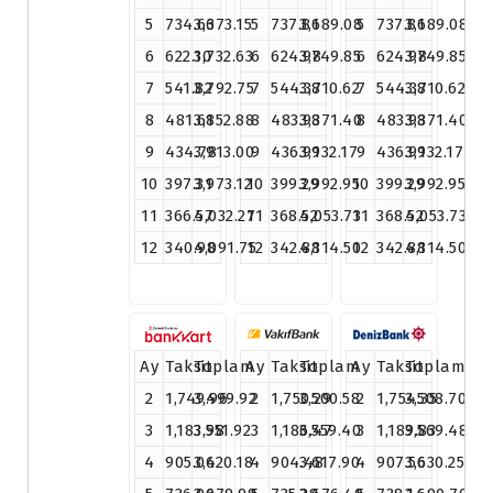
5
734.63
3,673.15
5
737.81
3,689.08
5
737.81
3,689.08
6
622.10
3,732.63
6
624.98
3,749.85
6
624.98
3,749.85
7
541.82
3,792.75
7
544.37
3,810.62
7
544.37
3,810.62
8
481.61
3,852.88
8
483.93
3,871.40
8
483.93
3,871.40
9
434.78
3,913.00
9
436.91
3,932.17
9
436.91
3,932.17
10
397.31
3,973.12
10
399.29
3,992.95
10
399.29
3,992.95
11
366.57
4,032.27
11
368.52
4,053.73
11
368.52
4,053.73
12
340.98
4,091.75
12
342.88
4,114.50
12
342.88
4,114.50
Ay
Taksit
Toplam
Ay
Taksit
Toplam
Ay
Taksit
Toplam
2
1,749.96
3,499.92
2
1,750.29
3,500.58
2
1,754.35
3,508.70
3
1,183.98
3,551.92
3
1,186.47
3,559.40
3
1,189.83
3,569.48
4
905.04
3,620.18
4
904.48
3,617.90
4
907.56
3,630.25