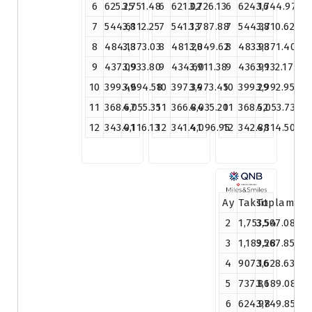
6
625.25
3,751.48
6
621.02
3,726.13
6
624.16
3,744.97
7
544.61
3,812.25
7
541.13
3,787.88
7
544.37
3,810.62
8
484.13
3,873.03
8
481.20
3,849.62
8
483.93
3,871.40
9
437.09
3,933.80
9
434.60
3,911.38
9
436.91
3,932.17
10
399.46
3,994.58
10
397.34
3,973.45
10
399.29
3,992.95
11
368.67
4,055.35
11
366.84
4,035.20
11
368.52
4,053.73
12
343.01
4,116.13
12
341.41
4,096.95
12
342.88
4,114.50
Ay
Taksit
Toplam
2
1,753.54
3,507.08
3
1,189.28
3,567.85
4
907.16
3,628.63
5
737.81
3,689.08
6
624.98
3,749.85