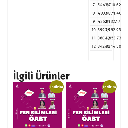
7
544.37
3,810.62
8
483.93
3,871.40
9
436.91
3,932.17
10
399.29
3,992.95
11
368.52
4,053.73
12
342.88
4,114.50
İlgili Ürünler
İndirim
İndirim