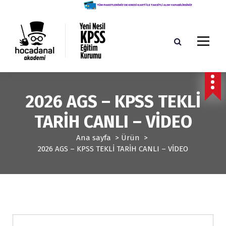
İ
ç
e
r
i
ğ
Yeni Nesil KPSS Eğitim Kurumu
e
g
e
2026 AGS – KPSS TEKLİ
ç
TARİH CANLI – VİDEO
Ana sayfa
>
Ürün
>
2026 AGS – KPSS TEKLİ TARİH CANLI – VİDEO