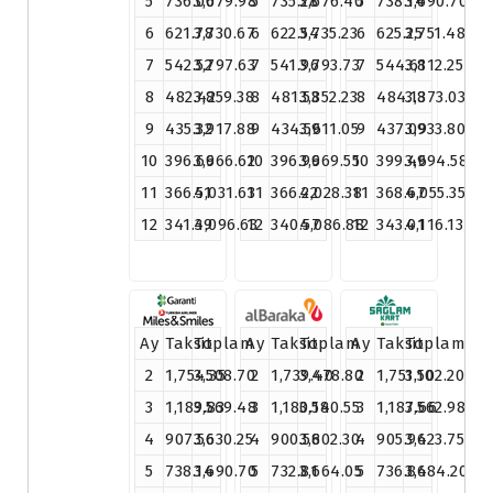
5
736.00
3,679.98
5
735.28
3,676.40
5
738.14
3,690.70
6
621.78
3,730.67
6
622.54
3,735.23
6
625.25
3,751.48
7
542.52
3,797.63
7
541.96
3,793.73
7
544.61
3,812.25
8
482.42
3,859.38
8
481.53
3,852.23
8
484.13
3,873.03
9
435.32
3,917.88
9
434.56
3,911.05
9
437.09
3,933.80
10
396.66
3,966.62
10
396.96
3,969.55
10
399.46
3,994.58
11
366.51
4,031.63
11
366.22
4,028.38
11
368.67
4,055.35
12
341.39
4,096.63
12
340.57
4,086.88
12
343.01
4,116.13
Ay
Taksit
Toplam
Ay
Taksit
Toplam
Ay
Taksit
Toplam
2
1,754.35
3,508.70
2
1,739.40
3,478.80
2
1,751.10
3,502.20
3
1,189.83
3,569.48
3
1,180.18
3,540.55
3
1,187.66
3,562.98
4
907.56
3,630.25
4
900.58
3,602.30
4
905.94
3,623.75
5
738.14
3,690.70
5
732.81
3,664.05
5
736.84
3,684.20