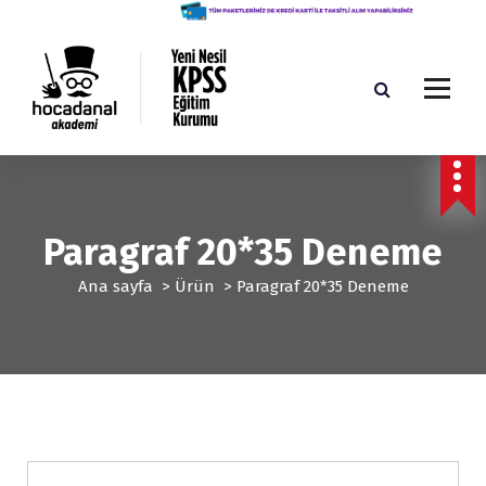
İ
ç
e
r
i
ğ
Yeni Nesil KPSS Eğitim Kurumu
e
g
e
ç
Paragraf 20*35 Deneme
Ana sayfa
>
Ürün
>
Paragraf 20*35 Deneme