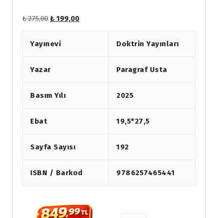
O
Ş
₺
275,00
₺
199,00
r
u
i
a
Yayınevi
Doktrin Yayınları
j
n
i
d
Yazar
Paragraf Usta
n
a
a
k
l
i
Basım Yılı
2025
f
f
i
i
Ebat
19,5*27,5
y
y
a
a
t
t
Sayfa Sayısı
192
:
:
₺
₺
ISBN / Barkod
9786257465441
2
1
7
9
5
9
Paragraf