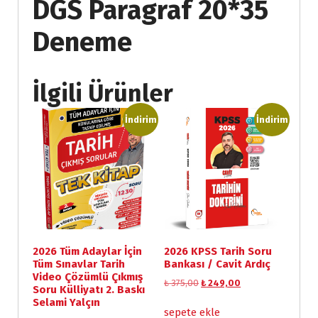
DGS Paragraf 20*35
Deneme
İlgili Ürünler
İndirim
İndirim
2026 Tüm Adaylar İçin
2026 KPSS Tarih Soru
Tüm Sınavlar Tarih
Bankası / Cavit Ardıç
Video Çözümlü Çıkmış
O
Ş
₺
375,00
₺
249,00
Soru Külliyatı 2. Baskı
r
u
Selami Yalçın
i
a
sepete ekle