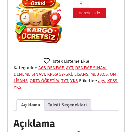
,
,
20*35
0
0
Deneme
sepete ekle
0
0
adet
.
.
İstek Listeme Ekle
Kategoriler:
AGS DENEME
,
AYT
,
DENEME SINAVI
,
DENEME SINAVI
,
KPSS(GY-GK)
,
LİSANS
,
MEB AGS
,
ÖN
LİSANS
,
ORTA ÖĞRETİM
,
TYT
,
YKS
Etiketler:
ags
,
KPSS
,
YKS
Açıklama
Taksit Seçenekleri
Açıklama