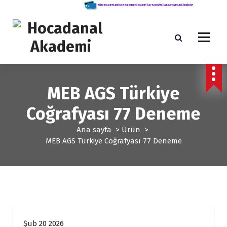
İ
ç
e
r
i
ğ
Yeni Nesil KPSS Eğitim Kurumu
e
g
MEB AGS Türkiye
e
ç
Coğrafyası 77 Deneme
Ana sayfa
>
Ürün
>
MEB AGS Türkiye Coğrafyası 77 Deneme
Şub 20 2026