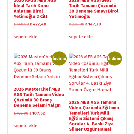
2026 KPSS MEB AGS
2026 MEB AGS İdeal
İdeal Tarih Konu
Tarih Tamamı Çözümlü
Anlatımı Birol
30 Deneme Sınavı Birol
Yetimoğlu 2 Cilt
Yetimoğlu
O
Ş
O
Ş
₺
660,00
₺
422,40
₺
230,00
₺
147,20
r
u
r
u
i
a
i
a
sepete ekle
sepete ekle
j
n
j
n
i
d
i
d
n
a
n
a
a
k
a
k
İndirim
İndirim
l
i
l
i
f
f
f
f
i
i
i
i
y
y
y
y
a
a
a
a
2026 MasterChef MEB
t
t
t
t
AGS Tarih Tamamı Video
:
:
:
:
Çözümlü 30 Branş
2026 MEB AGS Tamamı
₺
₺
₺
₺
Deneme Selami Yalçın
Video Çözümlü Eğitimin
Temelleri Türk Milli
O
Ş
₺
168,00
₺
107,52
6
4
2
1
Eğitim Sistemi Çıkmış
r
u
6
2
3
4
Sorular 4. Baskı Ziya
i
a
sepete ekle
0
2
0
7
Sümer Özgür Hamal
j
n
,
,
,
,