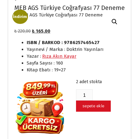
MEB AGS Türkiye Coğrafyası 77 Deneme
İndirim
O
Ş
₺
220,00
₺
165,00
r
u
ISBN / BARKOD : 9786257465427
i
a
Yayınevi / Marka : Doktrin Yayınları
j
n
Yazar :
Rıza Akın Kayar
i
d
Sayfa Sayısı : 160
n
a
Kitap Ebatı : 19×27
a
k
l
i
2 adet stokta
f
f
i
i
MEB
y
y
AGS
a
a
Türkiye
sepete ekle
t
t
Coğrafyası
:
:
77
₺
₺
Deneme
adet