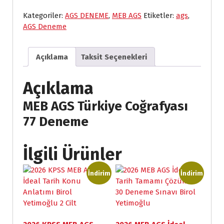
2
1
2
6
Kategoriler:
AGS DENEME
,
MEB AGS
Etiketler:
ags
,
0
5
AGS Deneme
,
,
0
0
0
0
Açıklama
Taksit Seçenekleri
.
.
Açıklama
MEB AGS Türkiye Coğrafyası
77 Deneme
İlgili Ürünler
İndirim
İndirim