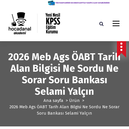
İ
ç
e
r
i
ğ
Yeni Nesil KPSS Eğitim Kurumu
e
g
2026 Meb Ags ÖABT Tarih
e
ç
Alan Bilgisi Ne Sordu Ne
Sorar Soru Bankası
Selami Yalçın
Ana sayfa
>
Ürün
>
2026 Meb Ags ÖABT Tarih Alan Bilgisi Ne Sordu Ne Sorar
Soru Bankası Selami Yalçın