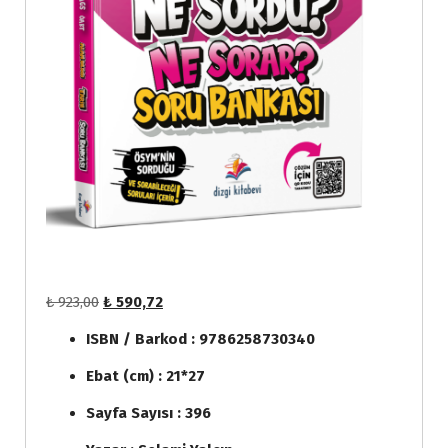
O
Ş
₺
923,00
₺
590,72
r
u
ISBN / Barkod : 9786258730340
i
a
j
n
Ebat (cm) : 21*27
i
d
n
a
Sayfa Sayısı : 396
a
k