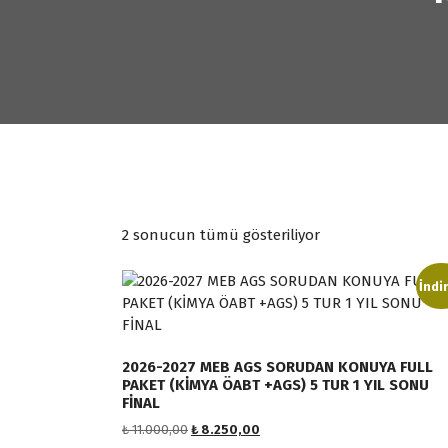
P
2 sonucun tümü gösteriliyor
o
p
İndi
ü
l
e
r
2026-2027 MEB AGS SORUDAN KONUYA FULL
PAKET (KİMYA ÖABT +AGS) 5 TUR 1 YIL SONU
l
FİNAL
i
O
Ş
₺
11.000,00
₺
8.250,00
ğ
r
u