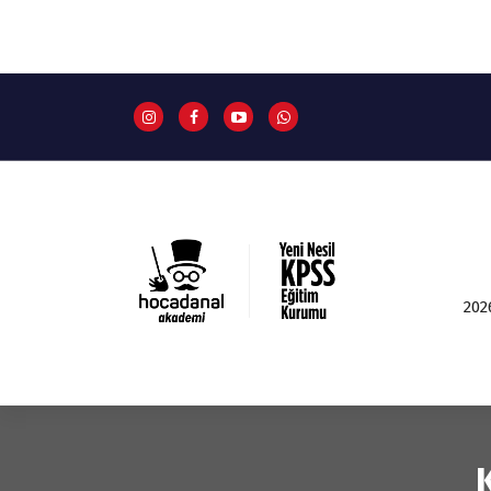
İ
ç
e
r
i
ğ
e
g
e
ç
202
Yeni Nesil KPSS Eğitim Kurumu