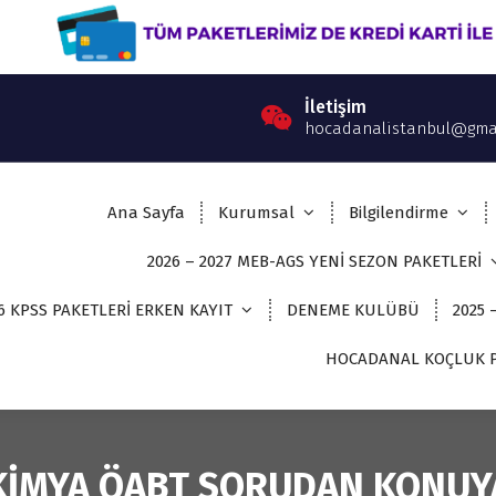
İletişim
hocadanalistanbul@gma
Ana Sayfa
Kurumsal
Bilgilendirme
2026 – 2027 MEB-AGS YENİ SEZON PAKETLERİ
6 KPSS PAKETLERİ ERKEN KAYIT
DENEME KULÜBÜ
2025 
HOCADANAL KOÇLUK P
KİMYA ÖABT SORUDAN KONUY