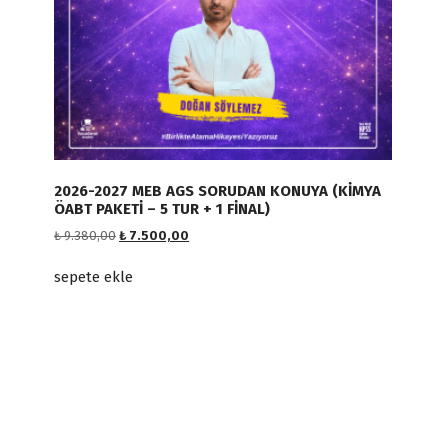
2026-2027 MEB AGS SORUDAN KONUYA (KİMYA
ÖABT PAKETİ – 5 TUR + 1 FİNAL)
O
Ş
₺
9.380,00
₺
7.500,00
r
u
i
a
sepete ekle
j
n
i
d
n
a
a
k
l
i
f
f
i
i
y
y
a
a