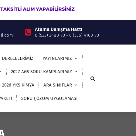
Atama Danışma Hattı
il.com
0 (533) 3480173 - 0 (536) 9100173
DERECELERİMİZ
YAYINLARIMIZ
2027 AGS SORU KAMPLARIMIZ
– 2026 YKS KİMYA
ARA SINIFLAR
AKETİ
SORU ÇÖZÜM UYGULAMASI
A