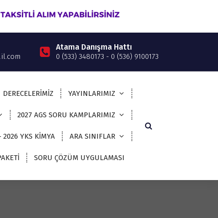
Atama Danışma Hattı
il.com
0 (533) 3480173 - 0 (536) 9100173
DERECELERİMİZ
YAYINLARIMIZ
2027 AGS SORU KAMPLARIMIZ
– 2026 YKS KİMYA
ARA SINIFLAR
AKETİ
SORU ÇÖZÜM UYGULAMASI