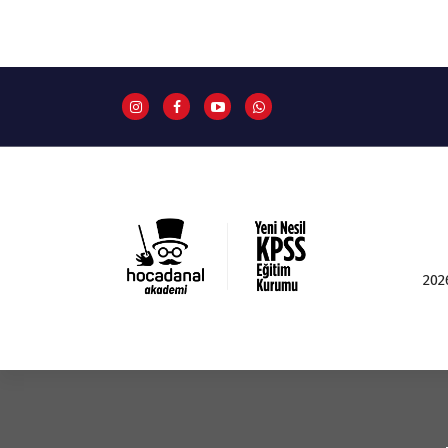
İ
ç
e
r
i
ğ
e
g
e
ç
202
Yeni Nesil KPSS Eğitim Kurumu