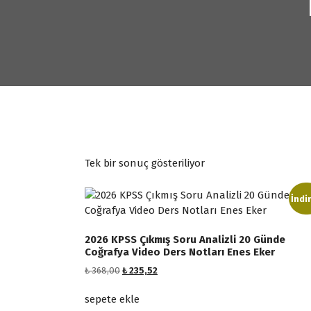
Tek bir sonuç gösteriliyor
İndi
2026 KPSS Çıkmış Soru Analizli 20 Günde
Coğrafya Video Ders Notları Enes Eker
O
Ş
₺
368,00
₺
235,52
r
u
i
a
sepete ekle
j
n