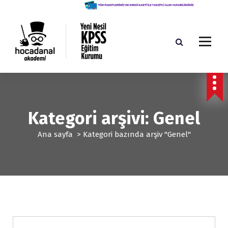
İ
ç
e
r
i
ğ
Yeni Nesil KPSS Eğitim Kurumu
e
g
e
ç
Kategori arşivi: Genel
Ana sayfa
>
Kategori bazında arşiv "Genel"
Genel