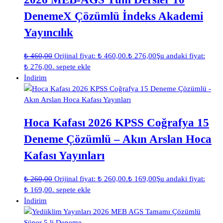
DenemeX Çözümlü İndeks Akademi
Yayıncılık
₺
460,00
Orijinal fiyat: ₺ 460,00.
₺
276,00
Şu andaki fiyat:
₺ 276,00.
sepete ekle
İndirim
Hoca Kafası 2026 KPSS Coğrafya 15
Deneme Çözümlü – Akın Arslan Hoca
Kafası Yayınları
₺
260,00
Orijinal fiyat: ₺ 260,00.
₺
169,00
Şu andaki fiyat:
₺ 169,00.
sepete ekle
İndirim