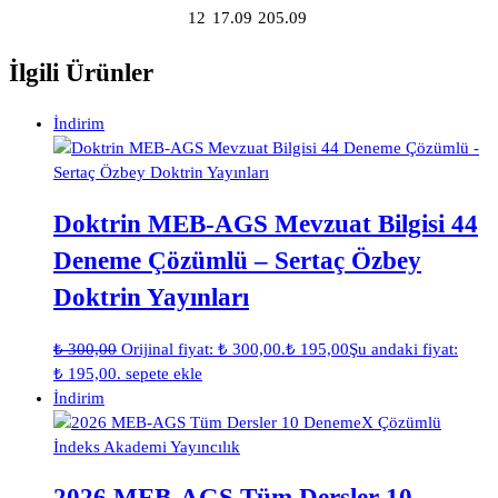
12
17.09
205.09
İlgili Ürünler
İndirim
Doktrin MEB-AGS Mevzuat Bilgisi 44
Deneme Çözümlü – Sertaç Özbey
Doktrin Yayınları
₺
300,00
Orijinal fiyat: ₺ 300,00.
₺
195,00
Şu andaki fiyat:
₺ 195,00.
sepete ekle
İndirim
2026 MEB-AGS Tüm Dersler 10