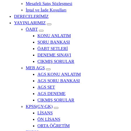
Mesafeli Satış Sözleşmesi
İptal ve İade Koşulları
DERECELERİMİZ
YAYINLARIMIZ
ÖABT
KONU ANLATIM
SORU BANKASI
ÖABT SETLERİ
DENEME SINAVI
ÇIKMIŞ SORULAR
MEB AGS
AGS KONU ANLATIM
AGS SORU BANKASI
AGS SET
AGS DENEME
ÇIKMIŞ SORULAR
KPSS(GY-GK)
LİSANS
ÖN LİSANS
ORTA ÖĞRETİM