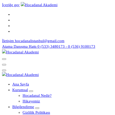
İçeriğe geç
İletişim
hocadanalistanbul@gmail.com
Atama Danışma Hattı
0 (533) 3480173 - 0 (536) 9100173
Yeni Nesil KPSS Eğitim Kurumu
Yeni Nesil KPSS Eğitim Kurumu
Ana Sayfa
Kurumsal
Hocadanal Nedir?
Hikayemiz
Bilgilendirme
Gizlilik Politikası