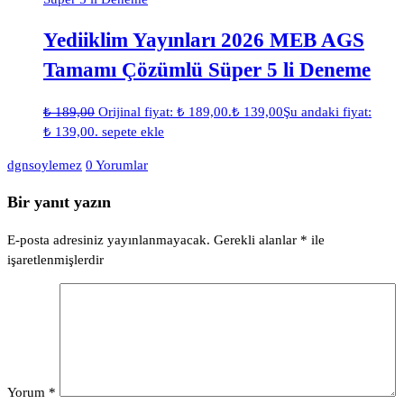
Yediiklim Yayınları 2026 MEB AGS
Tamamı Çözümlü Süper 5 li Deneme
₺
189,00
Orijinal fiyat: ₺ 189,00.
₺
139,00
Şu andaki fiyat:
₺ 139,00.
sepete ekle
dgnsoylemez
0 Yorumlar
Bir yanıt yazın
E-posta adresiniz yayınlanmayacak.
Gerekli alanlar
*
ile
işaretlenmişlerdir
Yorum
*