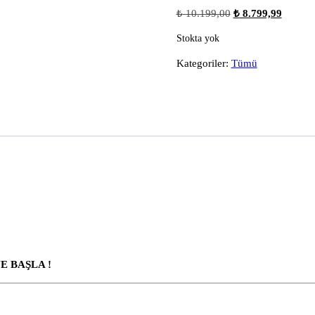
Orijinal
Şu
₺
10.199,00
₺
8.799,99
fiyat:
andaki
Stokta yok
₺ 10.199,00.
fiyat:
₺ 8.799
Kategoriler:
Tümü
E BAŞLA !