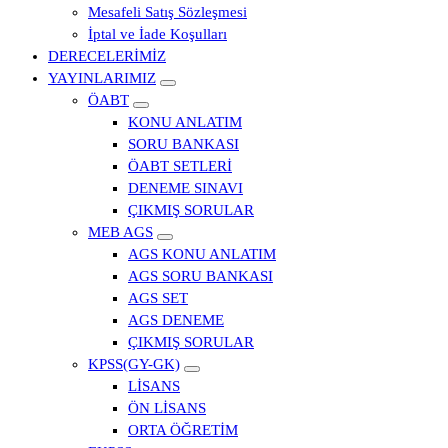
Mesafeli Satış Sözleşmesi
İptal ve İade Koşulları
DERECELERİMİZ
YAYINLARIMIZ
ÖABT
KONU ANLATIM
SORU BANKASI
ÖABT SETLERİ
DENEME SINAVI
ÇIKMIŞ SORULAR
MEB AGS
AGS KONU ANLATIM
AGS SORU BANKASI
AGS SET
AGS DENEME
ÇIKMIŞ SORULAR
KPSS(GY-GK)
LİSANS
ÖN LİSANS
ORTA ÖĞRETİM