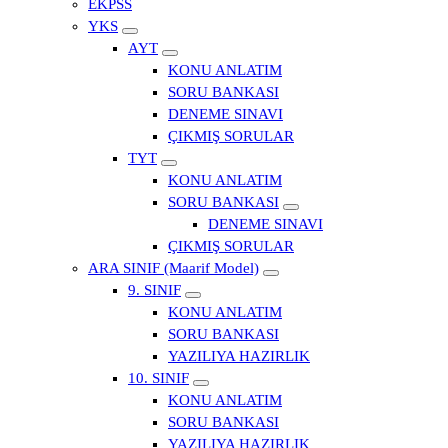
EKPSS
YKS
AYT
KONU ANLATIM
SORU BANKASI
DENEME SINAVI
ÇIKMIŞ SORULAR
TYT
KONU ANLATIM
SORU BANKASI
DENEME SINAVI
ÇIKMIŞ SORULAR
ARA SINIF (Maarif Model)
9. SINIF
KONU ANLATIM
SORU BANKASI
YAZILIYA HAZIRLIK
10. SINIF
KONU ANLATIM
SORU BANKASI
YAZILIYA HAZIRLIK