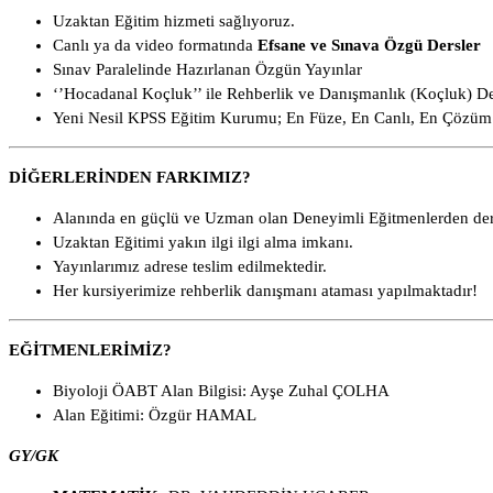
Uzaktan Eğitim hizmeti sağlıyoruz.
Canlı ya da video formatında
Efsane ve Sınava Özgü Dersler
Sınav Paralelinde Hazırlanan Özgün Yayınlar
‘’Hocadanal Koçluk’’ ile Rehberlik ve Danışmanlık (Koçluk) De
Yeni Nesil KPSS Eğitim Kurumu; En Füze, En Canlı, En Çözüm 
DİĞERLERİNDEN FARKIMIZ?
Alanında en güçlü ve Uzman olan Deneyimli Eğitmenlerden de
Uzaktan Eğitimi yakın ilgi ilgi alma imkanı.
Yayınlarımız adrese teslim edilmektedir.
Her kursiyerimize rehberlik danışmanı ataması yapılmaktadır!
EĞİTMENLERİMİZ?
Biyoloji ÖABT Alan Bilgisi: Ayşe Zuhal ÇOLHA
Alan Eğitimi: Özgür HAMAL
GY/GK