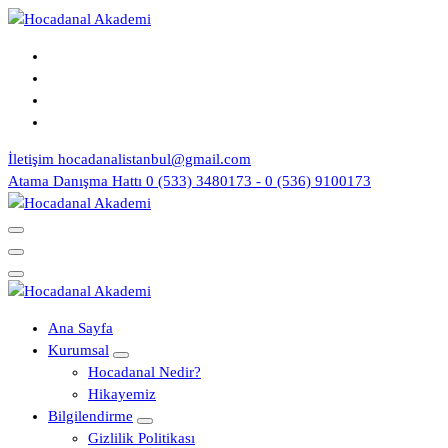
İçeriğe
geç
İletişim
hocadanalistanbul@gmail.com
Atama Danışma Hattı
0 (533) 3480173 - 0 (536) 9100173
Yeni Nesil KPSS Eğitim Kurumu
Yeni Nesil KPSS Eğitim Kurumu
Ana Sayfa
Kurumsal
Hocadanal Nedir?
Hikayemiz
Bilgilendirme
Gizlilik Politikası