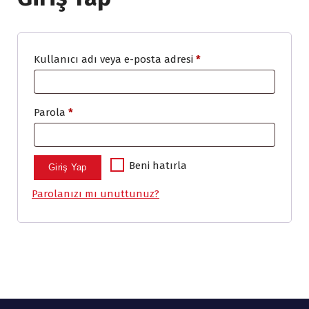
G
Kullanıcı adı veya e-posta adresi
*
e
r
G
Parola
*
e
e
k
r
l
Beni hatırla
Giriş Yap
e
i
Parolanızı mı unuttunuz?
k
l
i