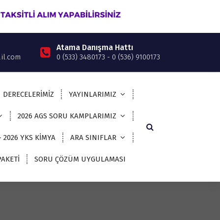
Atama Danışma Hattı
il.com
0 (533) 3480173 - 0 (536) 9100173
DERECELERİMİZ
YAYINLARIMIZ
2026 AGS SORU KAMPLARIMIZ
– 2026 YKS KİMYA
ARA SINIFLAR
AKETİ
SORU ÇÖZÜM UYGULAMASI