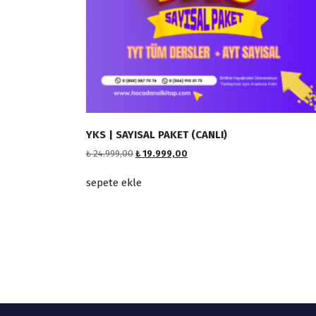
YKS | SAYISAL PAKET (CANLI)
O
Ş
₺
24.999,00
₺
19.999,00
r
u
i
a
sepete ekle
j
n
i
d
n
a
a
k
l
i
f
f
i
i
y
y
a
a
t
t