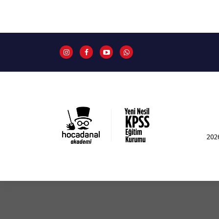
İ
ç
e
r
i
ğ
e
g
e
ç
202
Yeni Nesil KPSS Eğitim Kurumu